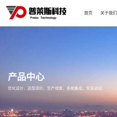
首页
关于我
产品中心
优化设计、选型适价、生产成套、系统集成、安装调试