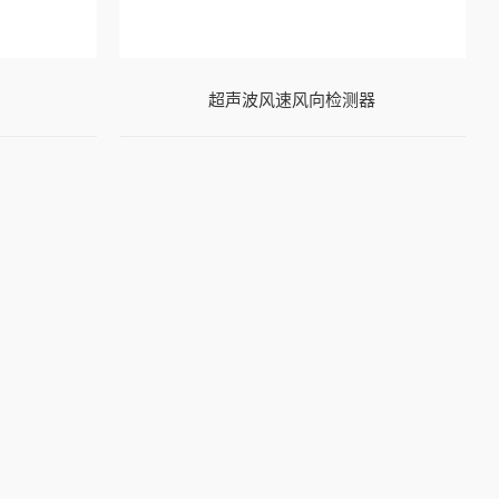
超声波风速风向检测器