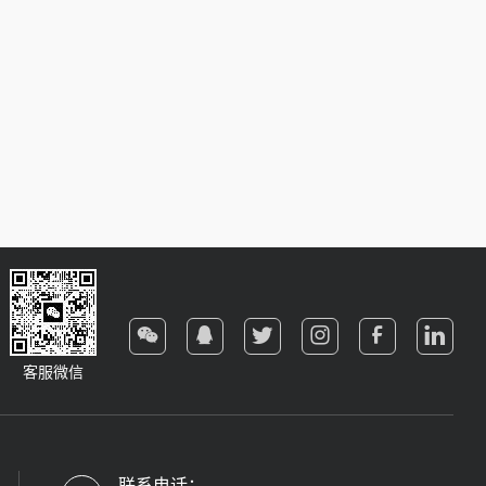
客服微信
联系电话：