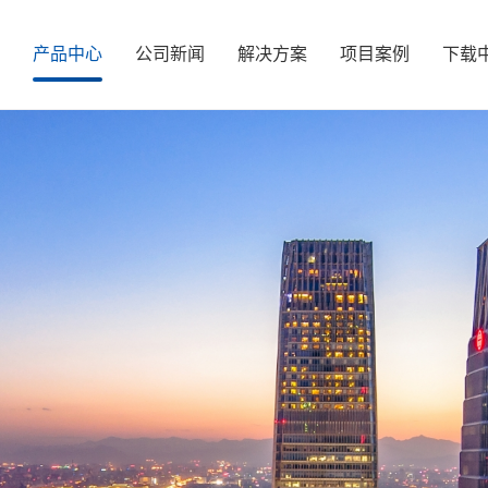
们
产品中心
公司新闻
解决方案
项目案例
下载