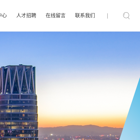
中心
人才招聘
在线留言
联系我们